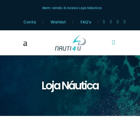
Bem-vindo à nossa Loja Náutica
Conta
Wishlist
FAQ’s
Loja Náutica