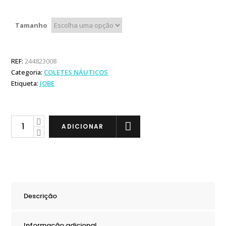
Tamanho
REF:
244823008
Categoria:
COLETES NÁUTICOS
Etiqueta:
JOBE
Jobe
ADICIONAR
Colete
Dual
Vest
Black
quantity
Descrição
Informação adicional