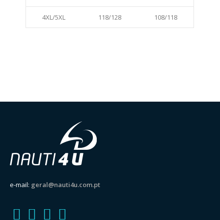
4XL/5XL
118/128
108/118
e-mail:
geral@nauti4u.com.pt