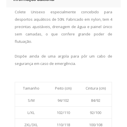
Colete Unisexo especialmente concebido para
desportos aquáticos de 50N. Fabricado em nylon, tem 4
precintas ajustáveis, drenagem de água e painel único
sem camadas, o que confere grande poder de
flutuação.
Dispõe ainda de uma argola para pôr um cabo de
segurança em caso de emergência.
Tamanho
Peito (cm)
Cintura (cm)
S/M
94/102
84/92
L/XL
102/110
92/100
2XL/3XL
110/118
100/108