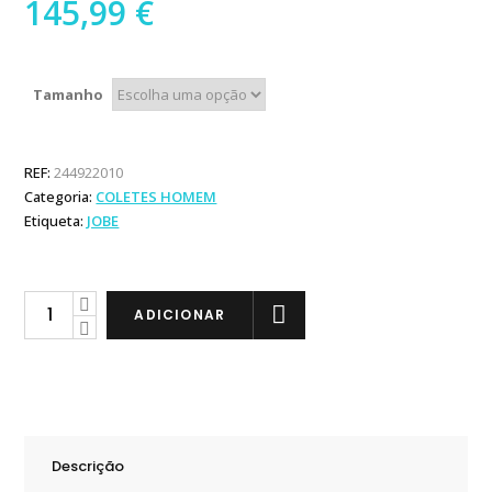
145,99
€
Tamanho
REF:
244922010
Categoria:
COLETES HOMEM
Etiqueta:
JOBE
Jobe
ADICIONAR
Colete
Fragment
Vest
Men
Midnight
Descrição
Blue