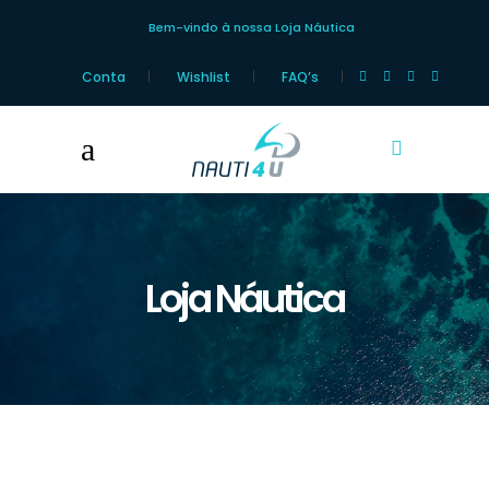
Bem-vindo à nossa Loja Náutica
Conta
Wishlist
FAQ’s
Loja Náutica