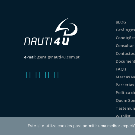
BLOG
Catálogos
Condições
Consulta
Contactos
e-mail:
geral@nauti4u.com.pt
Document
FAQ’s
Marcas Ná
Parcerias
Política 
Quem So
Testemun
Wishlist
Este site utiliza cookies para permitir uma melhor experiê