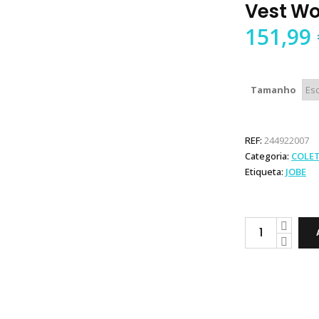
Vest Wo
151,99
Tamanho
REF:
244922007
Categoria:
COLE
Etiqueta:
JOBE
Jobe
Colete
Fragment
Life
Vest
Women