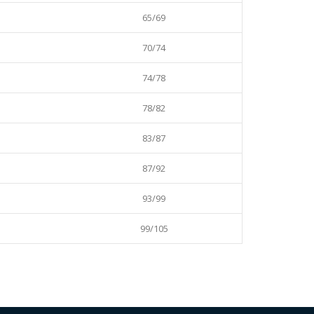
65/69
70/74
74/78
78/82
83/87
87/92
93/99
99/105