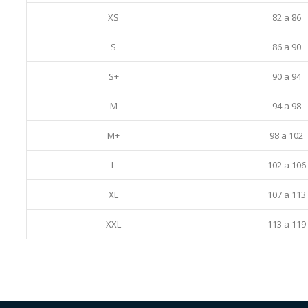
XS
82 a 86
S
86 a 90
S+
90 a 94
M
94 a 98
M+
98 a 102
L
102 a 106
XL
107 a 113
XXL
113 a 119