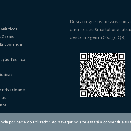
Descarregue os nossos conta
 Náuticos
para o seu Smartphone atra
 Gerais
desta imagem (Código QR):
r Encomenda
ação Técnica
uticas
de Privacidade
mos
hos
ncia por parte do utilizador. Ao navegar no site estará a consentir a sua