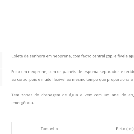
Vintage
Teal
quantity
Colete de senhora em neoprene, com fecho central (zip) e fivela aju
Feito em neoprene, com os painéis de espuma separados e tecido
ao corpo, pois é muito flexível ao mesmo tempo que proporciona 
Tem zonas de drenagem de água e vem com um anel de eng
emergência.
Tamanho
Peito (cm)