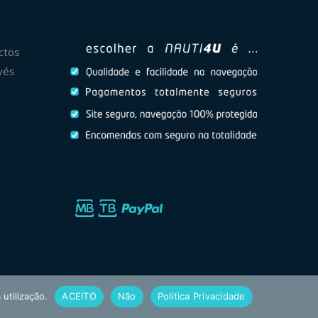
ctos
vés
 utilização.
ACEITO
Não
Política Privacidade