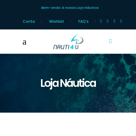
Bem-vindo à nossa Loja Náutica
Conta
Wishlist
FAQ’s
Loja Náutica