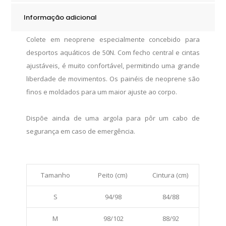
quantity
Informação adicional
Colete em neoprene especialmente concebido para
desportos aquáticos de 50N. Com fecho central e cintas
ajustáveis, é muito confortável, permitindo uma grande
liberdade de movimentos. Os painéis de neoprene são
finos e moldados para um maior ajuste ao corpo.
Dispõe ainda de uma argola para pôr um cabo de
segurança em caso de emergência.
Tamanho
Peito (cm)
Cintura (cm)
S
94/98
84/88
M
98/102
88/92