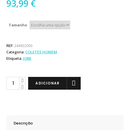
93,99
€
Tamanho
REF:
244922003
Categoria:
COLETES HOMEM
Etiqueta:
JOBE
Jobe
ADICIONAR
Colete
Neoprene
Vest
Men
Midnight
Descrição
Blue