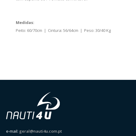
Medidas:
Peito: 60/70cm | Cintura: 56/64cm | Peso: 30/40 Kg
e-mail:
geral@nauti4u.com.pt