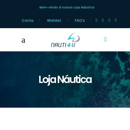
Bem-vindo à nossa Loja Náutica
Conta
Wishlist
FAQ’s
Loja Náutica