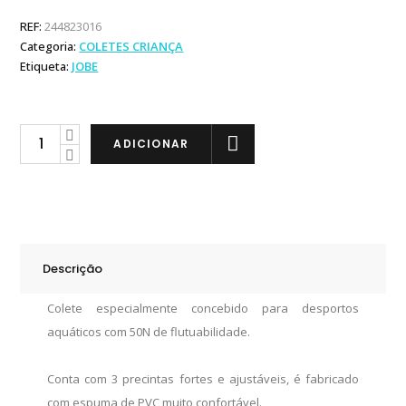
REF:
244823016
Categoria:
COLETES CRIANÇA
Etiqueta:
JOBE
Jobe
ADICIONAR
Colete
Nylon
Teal
quantity
Descrição
Colete especialmente concebido para desportos
aquáticos com 50N de flutuabilidade.
Conta com 3 precintas fortes e ajustáveis, é fabricado
com espuma de PVC muito confortável.