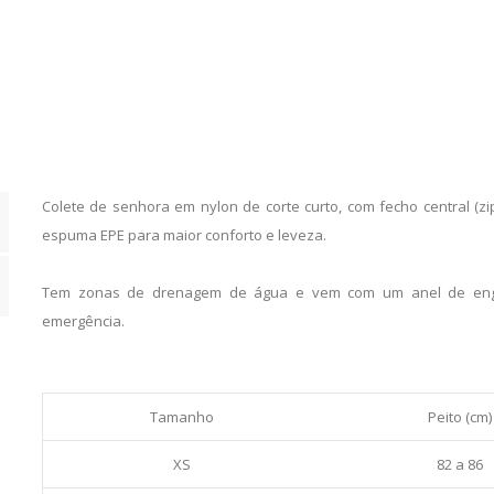
Teal
quantity
Colete de senhora em nylon de corte curto, com fecho central (zip
espuma EPE para maior conforto e leveza.
Tem zonas de drenagem de água e vem com um anel de eng
emergência.
Tamanho
Peito (cm)
XS
82 a 86