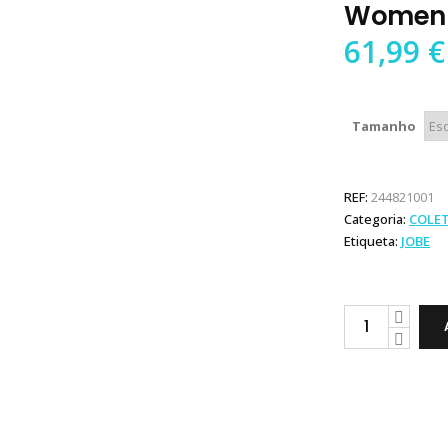
Women 
61,99
€
Tamanho
REF:
244821001
Categoria:
COLE
Etiqueta:
JOBE
Jobe
Colete
Nylon
Vest
Women
Vintage