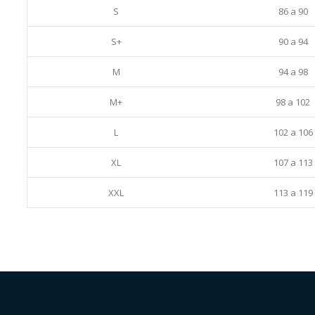
S
86 a 90
S+
90 a 94
M
94 a 98
M+
98 a 102
L
102 a 106
XL
107 a 113
XXL
113 a 119