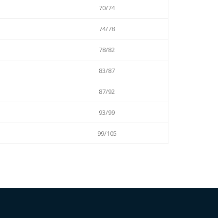
70/74
74/78
78/82
83/87
87/92
93/99
99/105