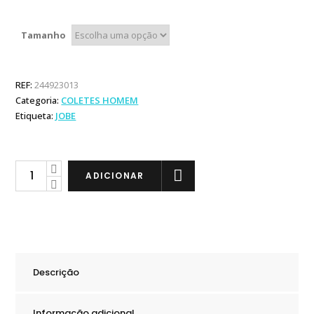
Tamanho
REF:
244923013
Categoria:
COLETES HOMEM
Etiqueta:
JOBE
Jobe
ADICIONAR
Colete
Premium
Vest
Men
Black
Descrição
quantity
Informação adicional