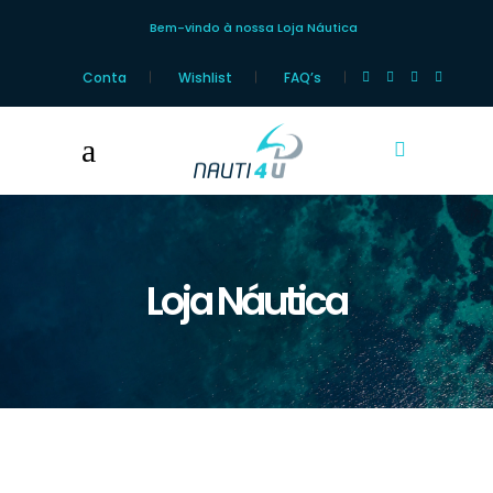
Bem-vindo à nossa Loja Náutica
Conta
Wishlist
FAQ’s
Loja Náutica