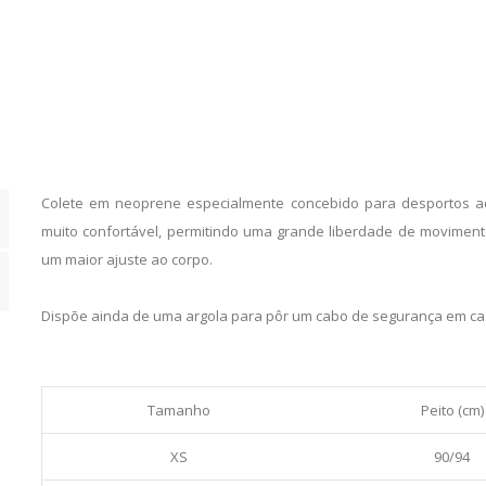
Teal
quantity
Colete em neoprene especialmente concebido para desportos aqu
muito confortável, permitindo uma grande liberdade de movimen
um maior ajuste ao corpo.
Dispõe ainda de uma argola para pôr um cabo de segurança em ca
Tamanho
Peito (cm)
XS
90/94