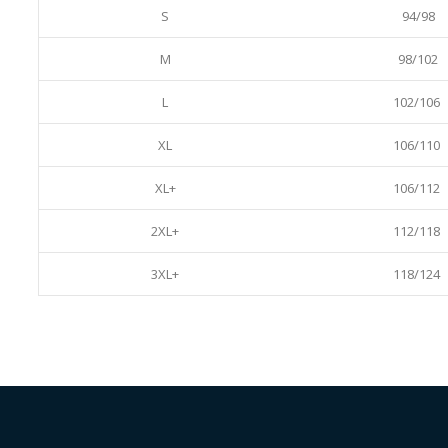
S
94/98
M
98/102
L
102/106
XL
106/110
XL+
106/112
2XL+
112/118
3XL+
118/124