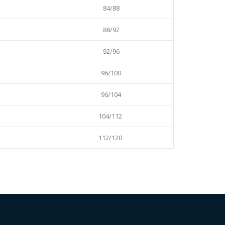
84/88
88/92
92/96
96/100
96/104
104/112
112/120