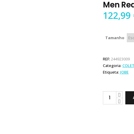
Men Rea
122,99
Tamanho
REF:
244923009
Categoria:
COLE
Etiqueta:
JOBE
Jobe
Colete
Unify
Vest
Men
Real