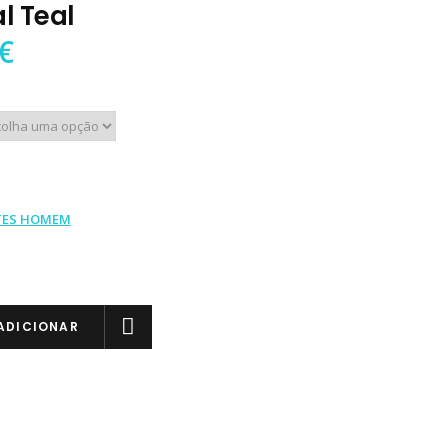
l Teal
€
TES HOMEM
ADICIONAR