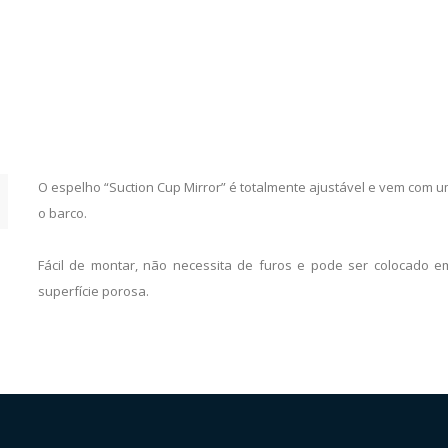
O espelho “Suction Cup Mirror” é totalmente ajustável e vem com
o barco.
Fácil de montar, não necessita de furos e pode ser colocado 
superfície porosa.