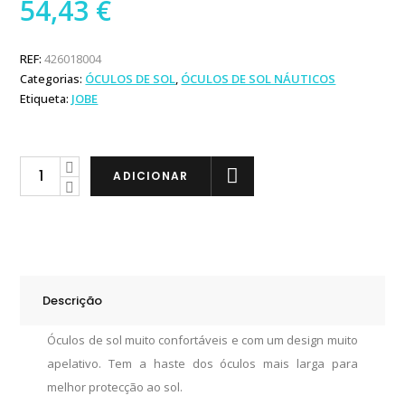
54,43
€
REF:
426018004
Categorias:
ÓCULOS DE SOL
,
ÓCULOS DE SOL NÁUTICOS
Etiqueta:
JOBE
Jobe
ADICIONAR
Floatable
Glasses
Black-
Smoke
quantity
Descrição
Óculos de sol muito confortáveis e com um design muito
apelativo. Tem a haste dos óculos mais larga para
melhor protecção ao sol.