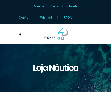
Bem-vindo à nossa Loja Náutica
Conta
Wishlist
FAQ’s
Loja Náutica