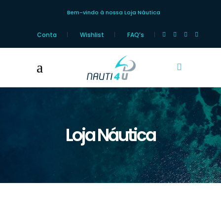
Bem-vindo à nossa Loja Náutica
Conta
Wishlist
FAQ’s
Loja Náutica