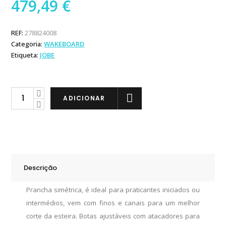
479,49
€
REF:
278824008
Categoria:
WAKEBOARD
Etiqueta:
JOBE
Jobe
ADICIONAR
Pack
Wakeboard
Logo
138"
e
Descrição
Botas
Unit
Prancha simétrica, é ideal para praticantes iniciados ou
quantity
intermédios, vem com finos e canais para um melhor
corte da esteira. Botas ajustáveis com atacadores para