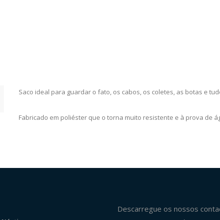
Saco ideal para guardar o fato, os cabos, os coletes, as botas e tu
Fabricado em poliéster que o torna muito resistente e à prova de 
Descarregue os nossos conta