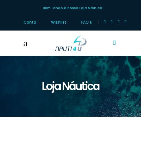
Bem-vindo à nossa Loja Náutica
Conta
Wishlist
FAQ’s
Loja Náutica