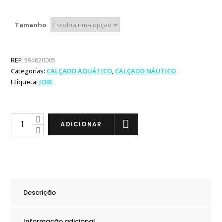
Tamanho
REF:
594620005
Categorias:
CALÇADO AQUÁTICO
,
CALÇADO NÁUTICO
Etiqueta:
JOBE
Jobe
ADICIONAR
Sapatos
Discover
Slip-
On
Azul
Descrição
quantity
Informação adicional