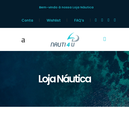
Bem-vindo à nossa Loja Náutica
Conta
Wishlist
FAQ’s
Loja Náutica