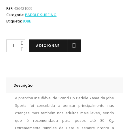
REF:
486421009
Categoria:
PADDLE SURFING
Etiqueta:
JOBE
Jobe
ADICIONAR
Surf
Sup
Yama
8.6"
Package
Descrição
quantity
A prancha insuflável de Stand Up Paddle Yama da Jobe
Sports foi concebida a pensar principalmente nas
crianças mas também nos adultos mais leves, sendo
que é recomendada para pesos até 80 Kg.
Extremamente simples de usar e sempre pronta a