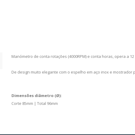
IP
quantity
Manómetro de conta rotações (4000RPM) e conta horas, opera a 12 
De design muito elegante com o espelho em aço inox e mostrador p
Dimensões diâmetro (Ø):
Corte 85mm | Total 96mm