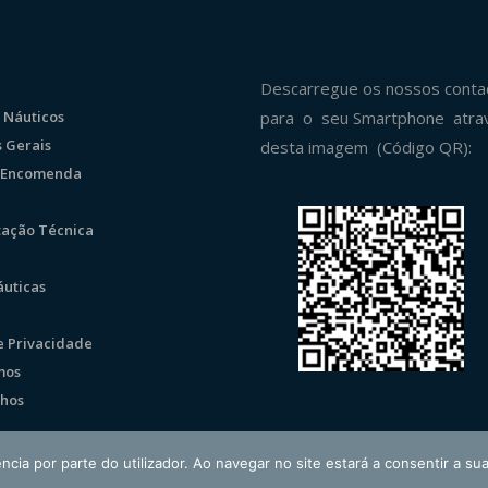
Descarregue os nossos conta
 Náuticos
para o seu Smartphone atra
 Gerais
desta imagem (Código QR):
r Encomenda
ação Técnica
uticas
de Privacidade
mos
hos
ncia por parte do utilizador. Ao navegar no site estará a consentir a sua