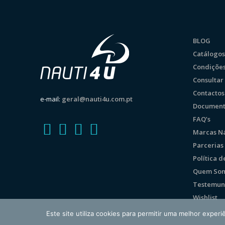
BLOG
Catálogos
Condições
Consulta
Contactos
e-mail:
geral@nauti4u.com.pt
Document
FAQ’s
Marcas Ná
Parcerias
Política 
Quem So
Testemun
Wishlist
Este site utiliza cookies para permitir uma melhor experiê