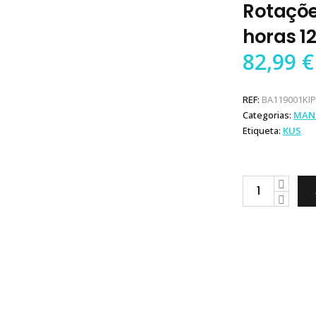
Rotaçõ
horas 12
82,99
€
REF:
BA119001KIP
Categorias:
MAN
Etiqueta:
KUS
KUS
Manómetro
Conta
Rotações
4000RPM
e
horas
12/24V