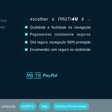
ctos
vés
 utilização.
ACEITO
Não
Política Privacidade