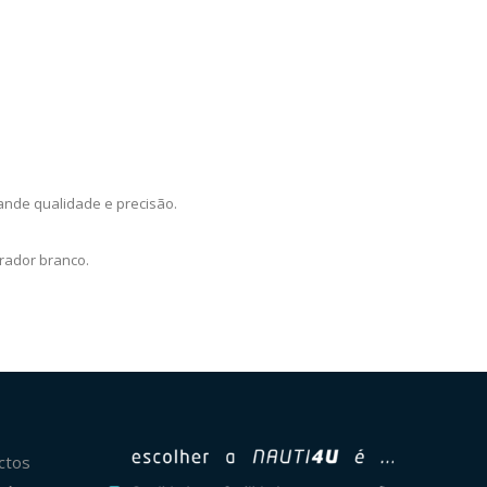
ande qualidade e precisão.
rador branco.
ctos