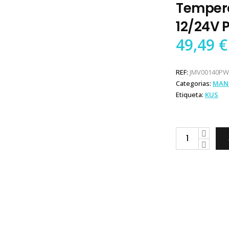
Temper
12/24V 
49,49
€
REF:
JMV00140PW
Categorias:
MAN
Etiqueta:
KUS
KUS
Manómetro
Temperatura
Água
12/24V
PW
quantity