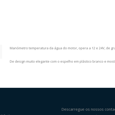
Manómetro temperatura da água do motor, opera a 12 e 24V, de gr
De design muito elegante com o espelho em plástico branco e most
Descarregue os nossos conta