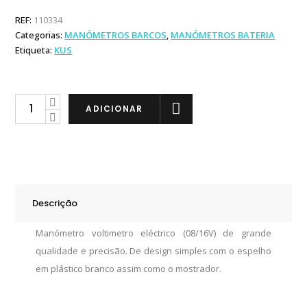
REF:
110334
Categorias:
MANÓMETROS BARCOS
,
MANÓMETROS BATERIA
Etiqueta:
KUS
KUS
ADICIONAR
Manómetro
Voltímetro
12V
PW
quantity
Descrição
Manómetro voltimetro eléctrico (08/16V) de grande
qualidade e precisão. De design simples com o espelho
em plástico branco assim como o mostrador.