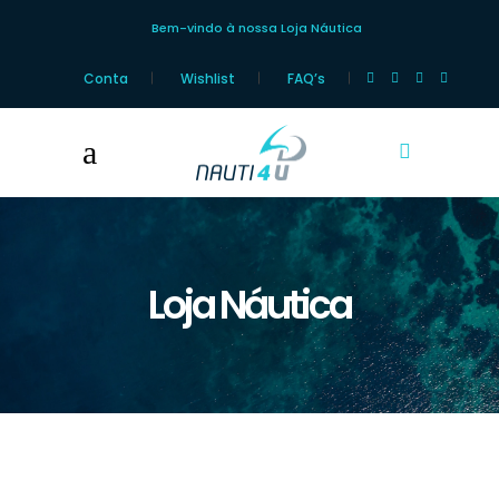
Bem-vindo à nossa Loja Náutica
Conta
Wishlist
FAQ’s
Loja Náutica