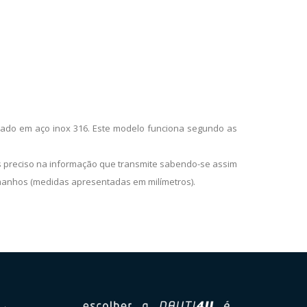
ricado em aço inox 316. Este modelo funciona segundo as
is preciso na informação que transmite sabendo-se assim
amanhos (medidas apresentadas em milímetros).