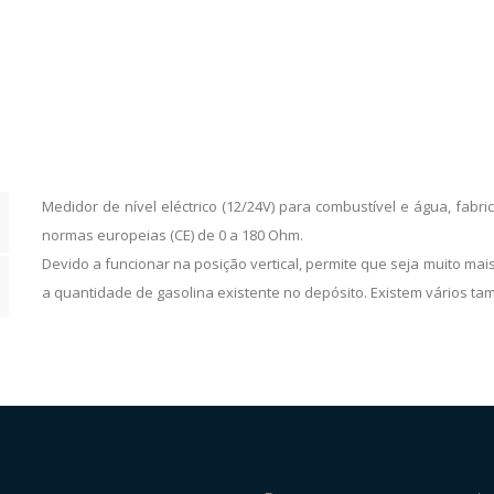
Medidor de nível eléctrico (12/24V) para combustível e água, fab
normas europeias (CE) de 0 a 180 Ohm.
Devido a funcionar na posição vertical, permite que seja muito ma
a quantidade de gasolina existente no depósito. Existem vários t