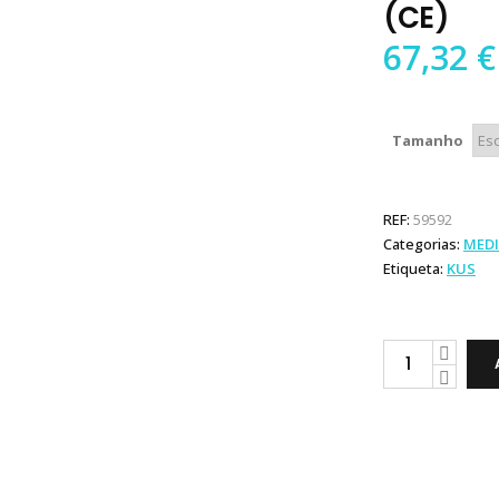
(CE)
67,32
€
Tamanho
REF:
59592
Categorias:
MEDI
Etiqueta:
KUS
KUS
Medidor
Depósito
S3
(CE)
quantity