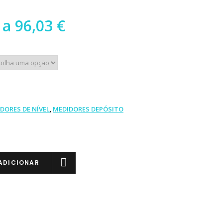
Preço
a
96,03
€
range:
67,32 €
through
96,03 €
DORES DE NÍVEL
,
MEDIDORES DEPÓSITO
ADICIONAR