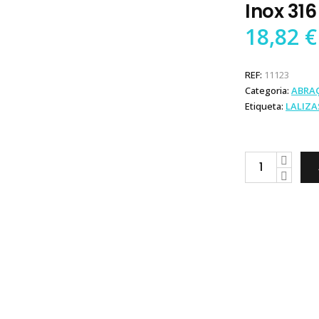
Inox 31
18,82
€
REF:
11123
Categoria:
ABRA
Etiqueta:
LALIZA
Lalizas
Abraçadeira
em
Inox
316
de
12x50-
70mm
quantity