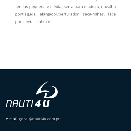
fendas pequena e média, serra para madeira, navalha
pontiaguda, alargador/perfurador, saca-rolhas, faca
para metal e alicate.
e-mail:
geral@nauti4u.com.pt