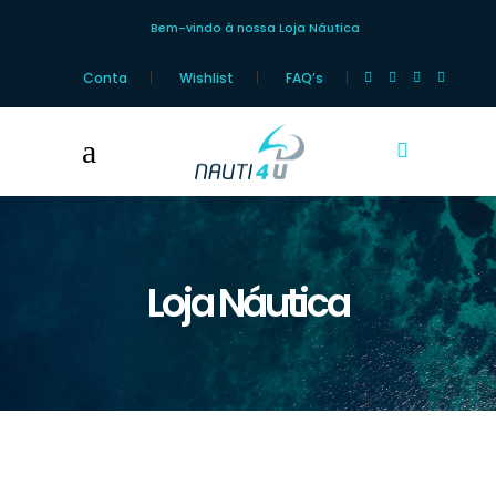
Bem-vindo à nossa Loja Náutica
Conta
Wishlist
FAQ’s
Loja Náutica