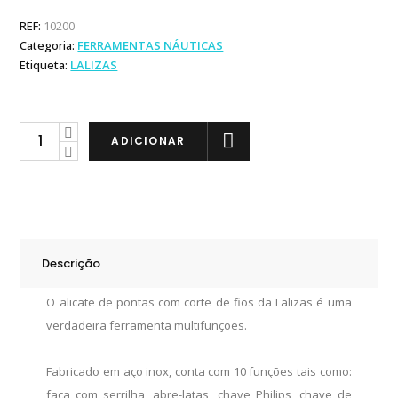
REF:
10200
Categoria:
FERRAMENTAS NÁUTICAS
Etiqueta:
LALIZAS
Lalizas
ADICIONAR
Alicate
Multifunções
Inox
quantity
Descrição
O alicate de pontas com corte de fios da Lalizas é uma
verdadeira ferramenta multifunções.
Fabricado em aço inox, conta com 10 funções tais como:
faca com serrilha, abre-latas, chave Philips, chave de