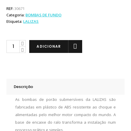
REF:
30671
Categoria:
BOMBAS DE FUNDO
Etiqueta:
LALIZAS
Lalizas
ADICIONAR
Bomba
Porão
600
Lt.
quantity
Descrição
As bombas de porão submersíveis da LALIZAS são
fabricadas em plástico de ABS resistente ao choque e
alimentadas pelo melhor motor compacto do mundo. A
base de encaixe do ralo transforma a instalação num
processo prático e simples.