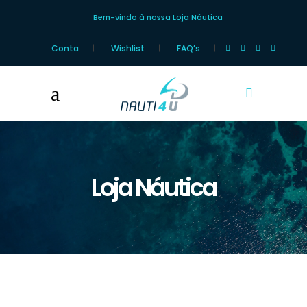
Bem-vindo à nossa Loja Náutica
Conta
Wishlist
FAQ’s
Loja Náutica