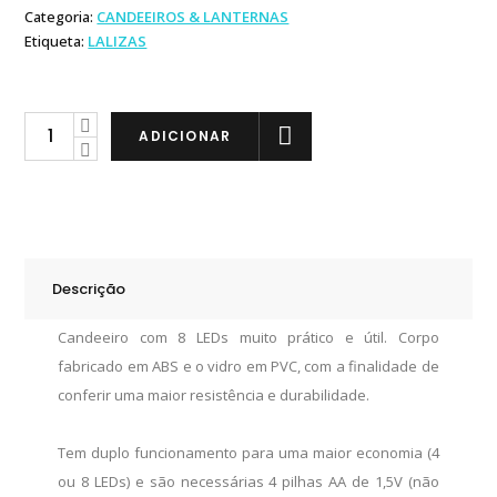
Categoria:
CANDEEIROS & LANTERNAS
Etiqueta:
LALIZAS
Lalizas
ADICIONAR
Candeeiro
LED
quantity
Descrição
Candeeiro com 8 LEDs muito prático e útil. Corpo
fabricado em ABS e o vidro em PVC, com a finalidade de
conferir uma maior resistência e durabilidade.
Tem duplo funcionamento para uma maior economia (4
ou 8 LEDs) e são necessárias 4 pilhas AA de 1,5V (não