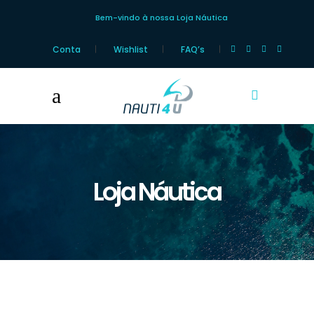
Bem-vindo à nossa Loja Náutica
Conta
Wishlist
FAQ’s
Loja Náutica