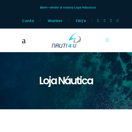
Bem-vindo à nossa Loja Náutica
Conta
Wishlist
FAQ’s
Loja Náutica