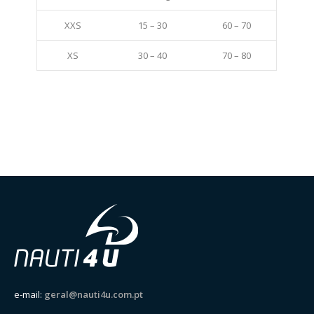
XXS
15 – 30
60 – 70
XS
30 – 40
70 – 80
e-mail:
geral@nauti4u.com.pt