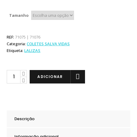
Tamanho
REF:
71075 | 71076
Categoria:
COLETES SALVA VIDAS
Etiqueta:
LALIZAS
Lalizas
ADICIONAR
Colete
Chico
150N
CE
ISO
Descrição
quantity
Informação adicional