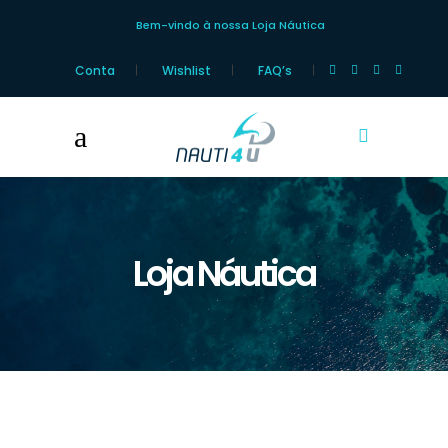
Bem-vindo à nossa Loja Náutica
Conta
Wishlist
FAQ’s
Loja Náutica