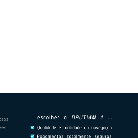
ctos
vés