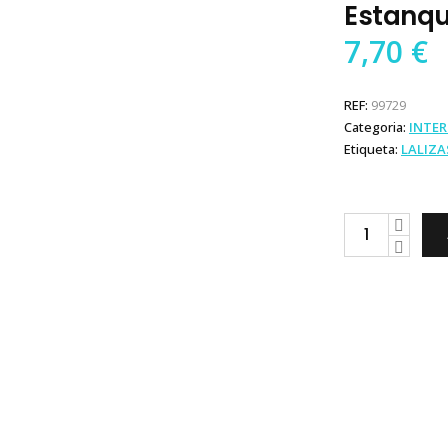
Estanq
7,70
€
REF:
99729
Categoria:
INTE
Etiqueta:
LALIZA
Lalizas
Interruptor
Estanque
ON-
OFF-
MON
quantity