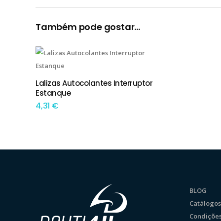
Também pode gostar…
Lalizas Autocolantes Interruptor
ADICIONAR
Estanque
4,31
€
BLOG
Catálogos
Condições