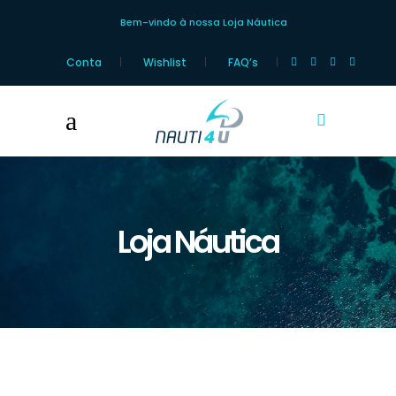
Bem-vindo à nossa Loja Náutica
Conta
Wishlist
FAQ’s
Loja Náutica