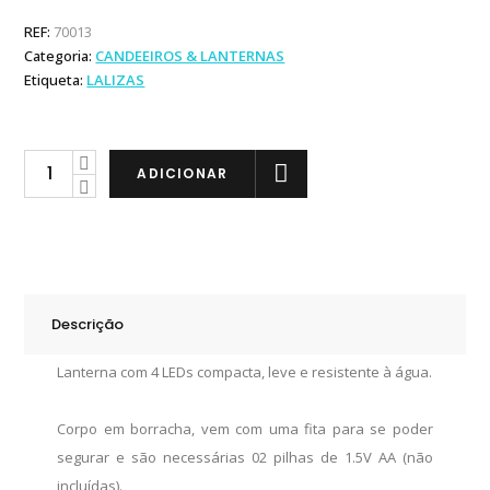
REF:
70013
Categoria:
CANDEEIROS & LANTERNAS
Etiqueta:
LALIZAS
Lalizas
ADICIONAR
Lanterna
4
LEDs
quantity
Descrição
Lanterna com 4 LEDs compacta, leve e resistente à água.
Corpo em borracha, vem com uma fita para se poder
segurar e são necessárias 02 pilhas de 1.5V AA (não
incluídas).