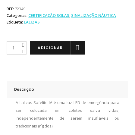
REF:
72349
Categorias:
CERTIFICAÇÃO SOLAS
,
SINALIZAÇÃO NÁUTICA
Etiqueta:
LALIZAS
Lalizas
ADICIONAR
Luz
LED
Safelite
IV
quantity
Descrição
A Lalizas Safelite IV é uma luz LED de emergência para
ser colocada em coletes salva vidas,
independentemente de serem insufláveis ou
tradicionais (rígidos).