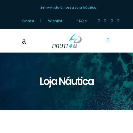
Bem-vindo à nossa Loja Náutica
Conta
Wishlist
FAQ’s
Loja Náutica