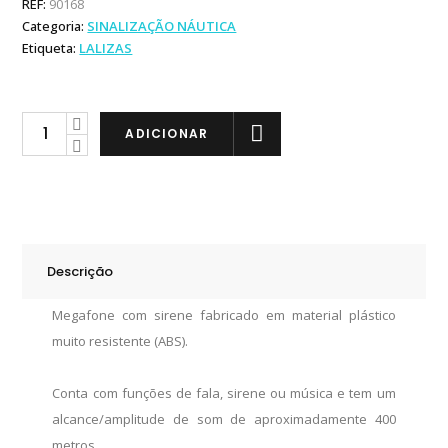
REF:
90168
Categoria:
SINALIZAÇÃO NÁUTICA
Etiqueta:
LALIZAS
Lalizas
ADICIONAR
Megafone
com
Sirene
quantity
Descrição
Megafone com sirene fabricado em material plástico
muito resistente (ABS).
Conta com funções de fala, sirene ou música e tem um
alcance/amplitude de som de aproximadamente 400
metros.