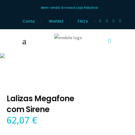
Bem-vindo à nossa Loja Náutica
Conta
Wishlist
FAQ’s
Loja Náutica
Lalizas Megafone
com Sirene
62,07
€