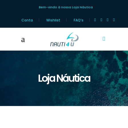
Bem-vindo à nossa Loja Náutica
Conta
Wishlist
FAQ’s
Loja Náutica