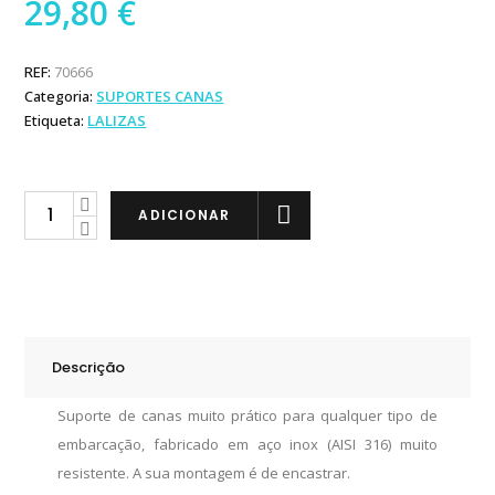
29,80
€
REF:
70666
Categoria:
SUPORTES CANAS
Etiqueta:
LALIZAS
Lalizas
ADICIONAR
Suporte
Canas
em
Inox
para
Descrição
Encastrar
quantity
Suporte de canas muito prático para qualquer tipo de
embarcação, fabricado em aço inox (AISI 316) muito
resistente. A sua montagem é de encastrar.