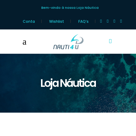
Bem-vindo à nossa Loja Náutica
Conta
Wishlist
FAQ’s
Loja Náutica