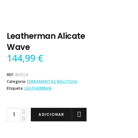
Leatherman Alicate
Wave
144,99
€
REF:
832524
Categoria:
FERRAMENTAS NÁUTICAS
Etiqueta:
LEATHERMAN
Leatherman
ADICIONAR
Alicate
Wave
quantity