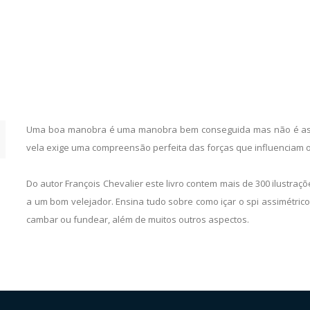
Uma boa manobra é uma manobra bem conseguida mas não é assim
vela exige uma compreensão perfeita das forças que influenciam o 
Do autor François Chevalier este livro contem mais de 300 ilustra
a um bom velejador. Ensina tudo sobre como içar o spi assimétrico,
cambar ou fundear, além de muitos outros aspectos.