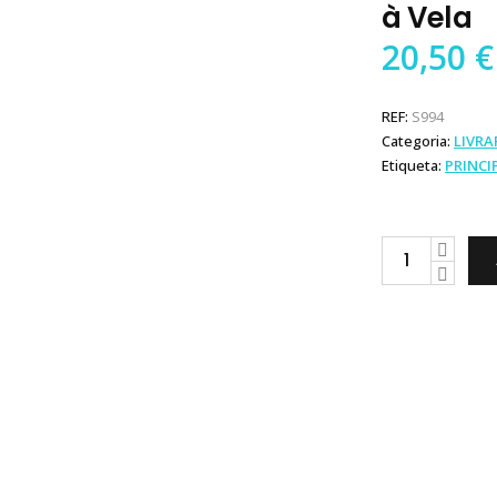
à Vela
20,50
€
REF:
S994
Categoria:
LIVRA
Etiqueta:
PRINCI
Livro
Manobras
de
Barcos
à
Vela
quantity