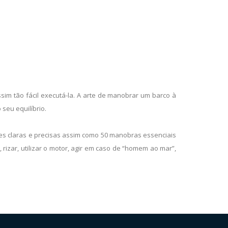
 tão fácil executá-la. A arte de manobrar um barco à
seu equilíbrio.
ções claras e precisas assim como 50 manobras essenciais
 rizar, utilizar o motor, agir em caso de “homem ao mar”,