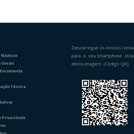
Descarregue os nossos conta
 Náuticos
para o seu Smartphone atra
 Gerais
desta imagem (Código QR):
r Encomenda
ação Técnica
uticas
de Privacidade
mos
hos