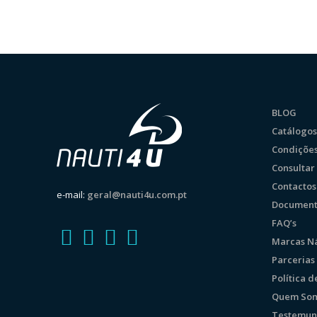
BLOG
Catálogos
Condições
Consulta
Contactos
e-mail:
geral@nauti4u.com.pt
Document
FAQ’s
Marcas Ná
Parcerias
Política 
Quem So
Testemun