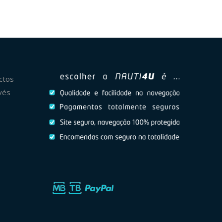
ctos
vés