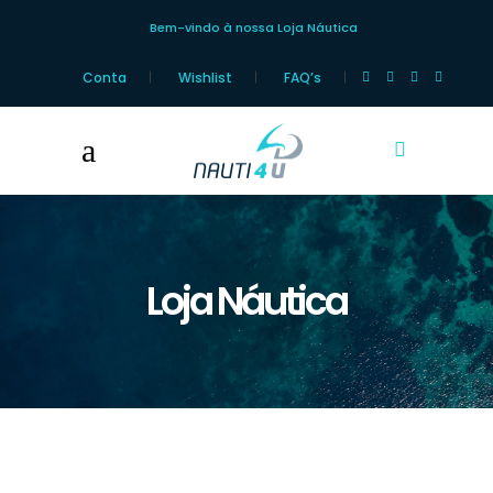
Bem-vindo à nossa Loja Náutica
Conta
Wishlist
FAQ’s
Loja Náutica