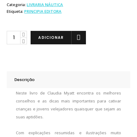
Categoria:
LIVRARIA NÁUTICA
Etiqueta:
PRINCIPIA EDITORA
Livro
ADICIONAR
Vamos
Velejar
quantity
Descrição
Neste livro de Claudia Myatt encontra os melhores
conselhos e as dicas mais importantes para cativar
crianças e jovens velejadores quaisquer que sejam as
suas aptidões.
Com explicações resumidas e ilustrações muito