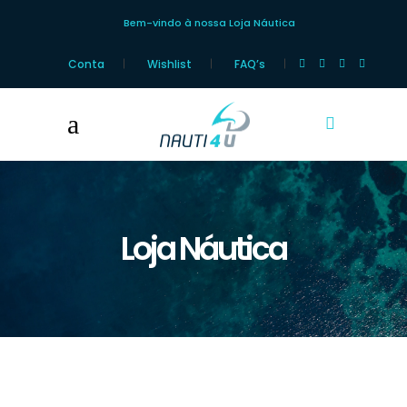
Bem-vindo à nossa Loja Náutica
Conta
Wishlist
FAQ’s
Loja Náutica