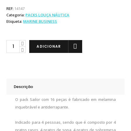
REF:
14147
Categoria:
PACKS LOUÇA NÁUTICA
Etiqueta:
MARINE BUSINESS
Marine
ADICIONAR
Business
Pack
Sailor
16
PC
Descrição
quantity
O pack Sailor com 16 peças é fabricado em melamina
inquebrável e antiderrapante.
Indicado para 4 pessoas, sendo que é composto por 4
pratos rasos, 4 pratos de sopa, 4 pratos de sobremesa