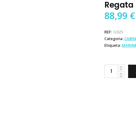
Regata
88,99
€
REF:
12025
Categoria:
CABIN
Etiqueta:
MARINE
Marine
Business
Talheres
Regata
quantity