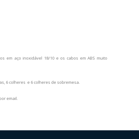
ados em aço inoxidável 18/10 e os cabos em ABS muito
as, 6 colheres e 6 colheres de sobremesa.
por email.