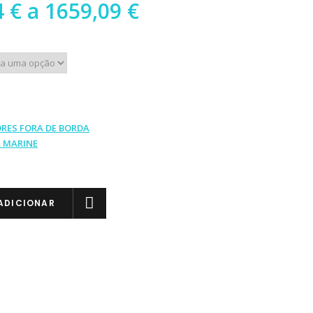
Preço
4
€
a
1659,09
€
range:
1613,64 €
through
1659,09 €
RES FORA DE BORDA
 MARINE
ADICIONAR