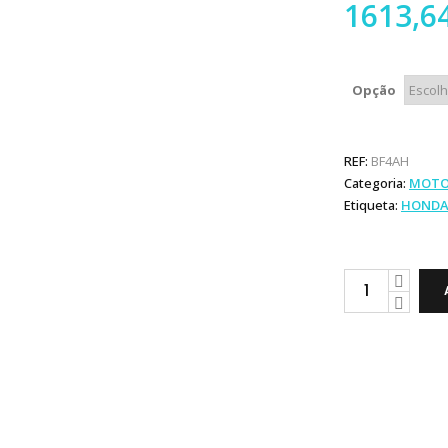
1613,6
Opção
REF:
BF4AH
Categoria:
MOTO
Etiqueta:
HONDA
Honda
Marine
BF
4
quantity