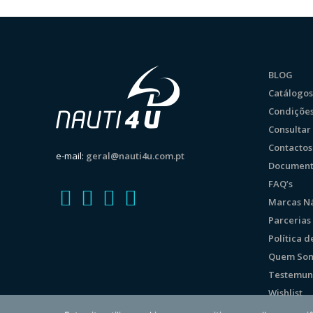
BLOG
Catálogos
Condições
Consulta
Contactos
e-mail:
geral@nauti4u.com.pt
Document
FAQ’s
Marcas Ná
Parcerias
Política 
Quem So
Testemun
Wishlist