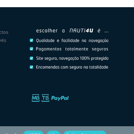
ctos
vés