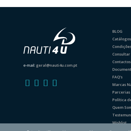
BLOG
Catálogos
Condições
Consulta
Contactos
e-mail:
geral@nauti4u.com.pt
Document
FAQ’s
Marcas Ná
Parcerias
Política 
Quem So
Testemun
Wishlist