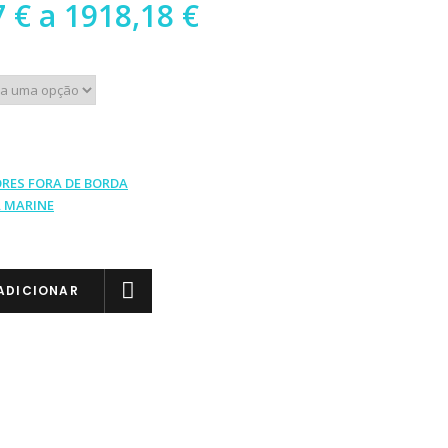
Preço
7
€
a
1918,18
€
range:
1887,27 €
through
1918,18 €
RES FORA DE BORDA
 MARINE
ADICIONAR