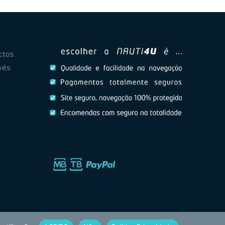
ctos
vés