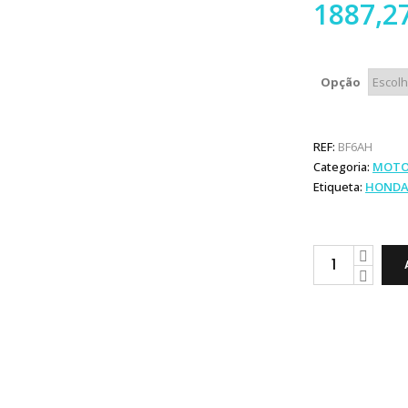
1887,2
Opção
REF:
BF6AH
Categoria:
MOTO
Etiqueta:
HONDA
Honda
Marine
BF
6
quantity