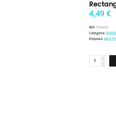
Rectang
4,49
€
REF:
PCN4UII
Categoria:
ACES
Etiqueta:
NAUTI
Porta
Chaves
Flutuante
Rectangular
quantity