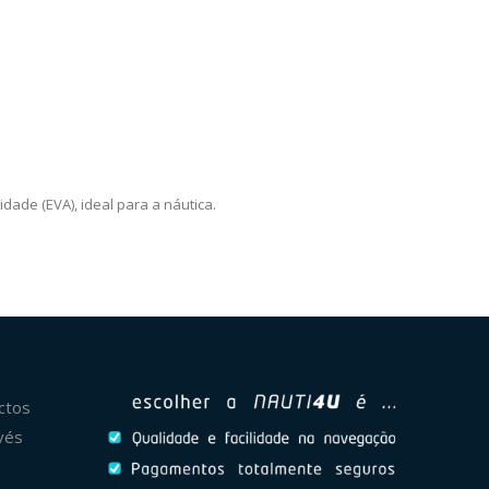
ade (EVA), ideal para a náutica.
ctos
vés