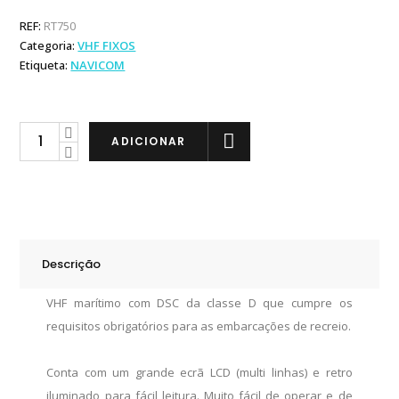
REF:
RT750
Categoria:
VHF FIXOS
Etiqueta:
NAVICOM
Navicom
ADICIONAR
RT
750v2
DSC
quantity
Descrição
VHF marítimo com DSC da classe D que cumpre os
requisitos obrigatórios para as embarcações de recreio.
Conta com um grande ecrã LCD (multi linhas) e retro
iluminado para fácil leitura. Muito fácil de operar e de