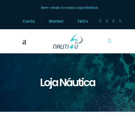
Bem-vindo à nossa Loja Náutica
Conta
Wishlist
FAQ’s
Loja Náutica