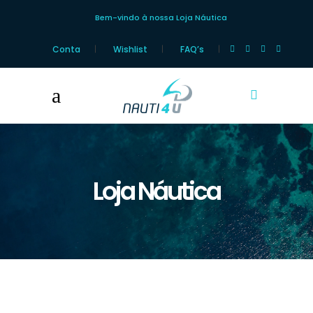
Bem-vindo à nossa Loja Náutica
Conta
Wishlist
FAQ’s
Loja Náutica