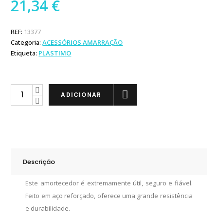
21,34
€
REF:
13377
Categoria:
ACESSÓRIOS AMARRAÇÃO
Etiqueta:
PLASTIMO
Plastimo
ADICIONAR
Amortecedor
Aço
Galvanizado
430mm
quantity
Descrição
Este amortecedor é extremamente útil, seguro e fiável.
Feito em aço reforçado, oferece uma grande resistência
e durabilidade.