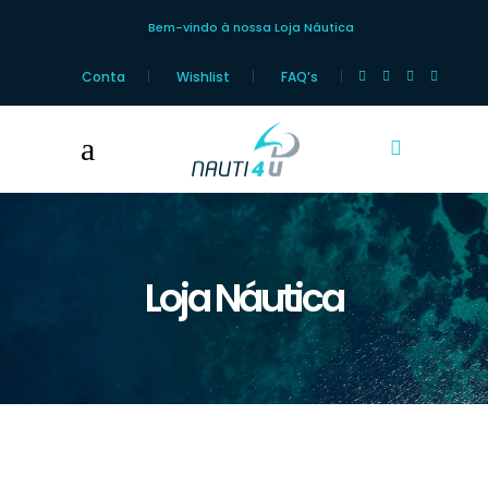
Bem-vindo à nossa Loja Náutica
Conta
Wishlist
FAQ’s
Loja Náutica