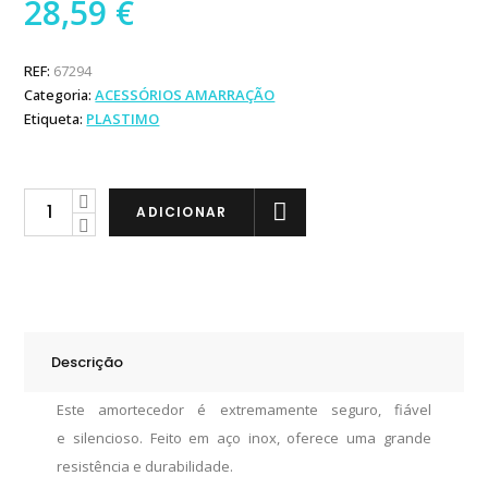
28,59
€
REF:
67294
Categoria:
ACESSÓRIOS AMARRAÇÃO
Etiqueta:
PLASTIMO
Plastimo
ADICIONAR
Amortecedor
Silencioso
Inox
5mm
quantity
Descrição
Este amortecedor é extremamente seguro, fiável
e silencioso. Feito em aço inox, oferece uma grande
resistência e durabilidade.