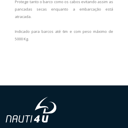
Protege tanto o barco como os cabos evitando assim as
pancadas secas enquanto a embarcação está
atracada.
Indicado para barcos até 6m e com peso máximo de
5000 Kg.