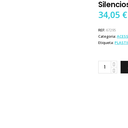
Silenci
34,05
€
REF:
67295
Categoria:
ACES
Etiqueta:
PLAST
Plastimo
Amortecedor
Silencioso
Inox
6mm
quantity