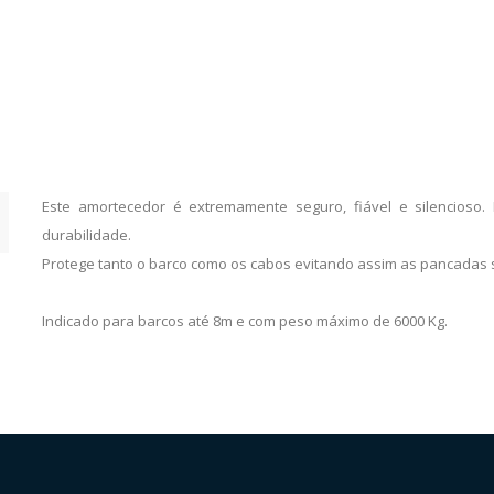
Este amortecedor é extremamente seguro, fiável e silencioso.
durabilidade.
Protege tanto o barco como os cabos evitando assim as pancadas
Indicado para barcos até 8m e com peso máximo de 6000 Kg.