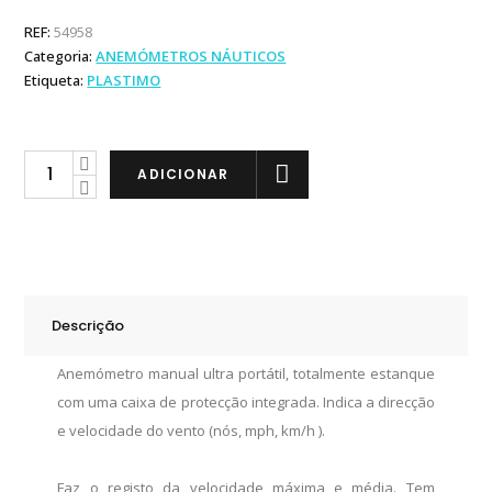
REF:
54958
Categoria:
ANEMÓMETROS NÁUTICOS
Etiqueta:
PLASTIMO
Plastimo
ADICIONAR
Windmate
200
quantity
Descrição
Anemómetro manual ultra portátil, totalmente estanque
com uma caixa de protecção integrada. Indica a direcção
e velocidade do vento (nós, mph, km/h ).
Faz o registo da velocidade máxima e média. Tem