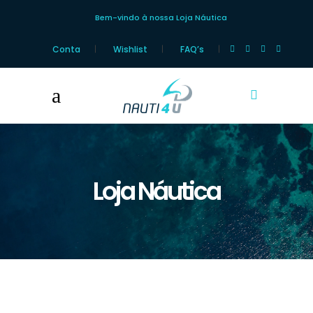
Bem-vindo à nossa Loja Náutica
Conta
Wishlist
FAQ’s
Loja Náutica