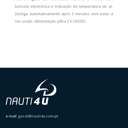
bússola electrónica e indicação da temperatura do ar.
Desliga automaticamente após 5 minutos sem estar a
ser usado. Alimentação: pilha 3 V CR2032.
e-mail:
geral@nauti4u.com.pt