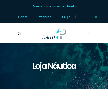
Bem-vindo à nossa Loja Náutica
Conta
Wishlist
FAQ’s
Loja Náutica