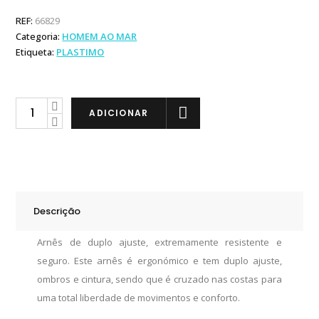
REF:
66829
Categoria:
HOMEM AO MAR
Etiqueta:
PLASTIMO
Plastimo
ADICIONAR
Arnês
Ajustável
quantity
Descrição
Arnês de duplo ajuste, extremamente resistente e
seguro. Este arnês é ergonómico e tem duplo ajuste,
ombros e cintura, sendo que é cruzado nas costas para
uma total liberdade de movimentos e conforto.