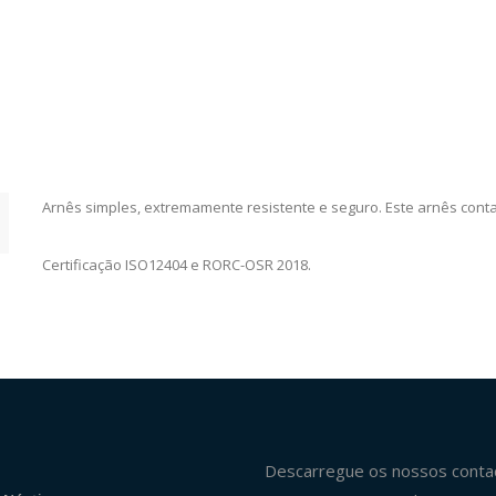
Arnês simples, extremamente resistente e seguro. Este arnês cont
Certificação ISO12404 e RORC-OSR 2018.
Descarregue os nossos conta