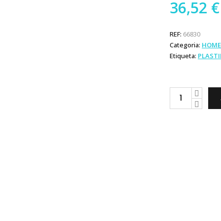
36,52
€
REF:
66830
Categoria:
HOME
Etiqueta:
PLAST
Plastimo
Arnês
Simples
quantity