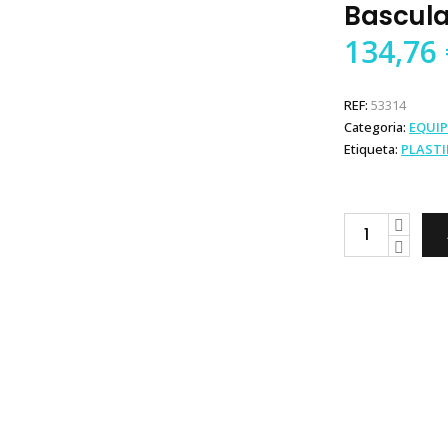
Bascula
134,76
REF:
53314
Categoria:
EQUI
Etiqueta:
PLAST
Plastimo
Banco
Basculante
Lateral
quantity