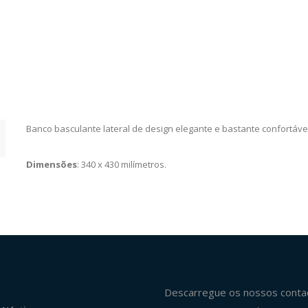
Banco basculante lateral de design elegante e bastante confortáve
Dimensões
: 340 x 430 milímetros.
Descarregue os nossos conta