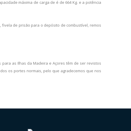
capacidade máxima de carga de é de 664 Kg. e a potência
, fivela de prisão para o depósito de combustível, remos
s para as Ilhas da Madeira e Açores têm de ser revistos
ados os portes normais, pelo que agradecemos que nos