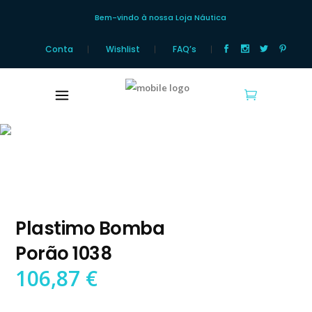
Bem-vindo à nossa Loja Náutica
Conta
Wishlist
FAQ’s
Loja Náutica
Plastimo Bomba
Porão 1038
106,87
€