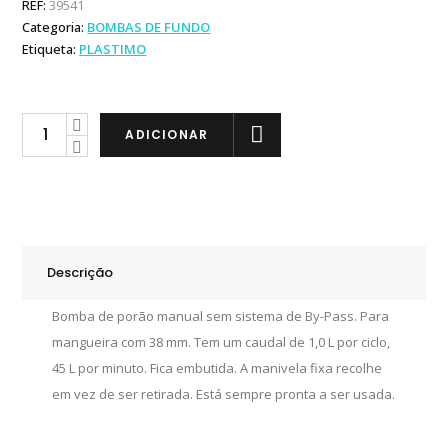
REF:
39541
Categoria:
BOMBAS DE FUNDO
Etiqueta:
PLASTIMO
Plastimo
ADICIONAR
Bomba
Porão
1038
quantity
Descrição
Bomba de porão manual sem sistema de By-Pass. Para
mangueira com 38 mm. Tem um caudal de 1,0 L por ciclo,
45 L por minuto. Fica embutida. A manivela fixa recolhe
em vez de ser retirada. Está sempre pronta a ser usada.