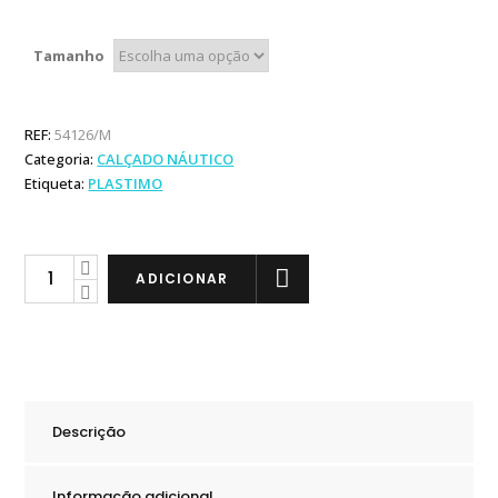
Tamanho
REF:
54126/M
Categoria:
CALÇADO NÁUTICO
Etiqueta:
PLASTIMO
Plastimo
ADICIONAR
Botas
Altas
em
Borracha
quantity
Descrição
Informação adicional