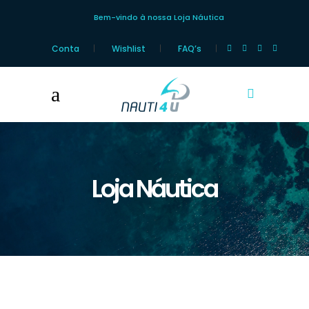
Bem-vindo à nossa Loja Náutica
Conta
Wishlist
FAQ’s
Loja Náutica