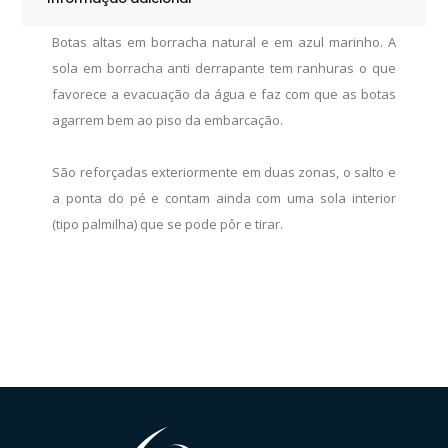
Botas altas em borracha natural e em azul marinho. A
sola em borracha anti derrapante tem ranhuras o que
favorece a evacuação da água e faz com que as botas
agarrem bem ao piso da embarcação.
São reforçadas exteriormente em duas zonas, o salto e
a ponta do pé e contam ainda com uma sola interior
(tipo palmilha) que se pode pôr e tirar.