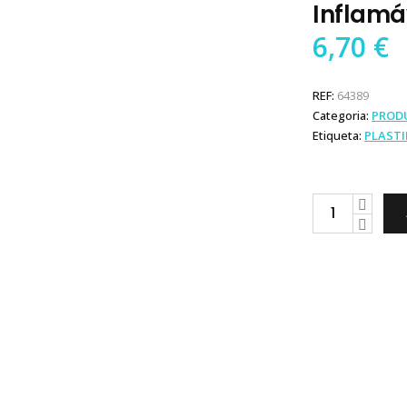
Inflamá
6,70
€
REF:
64389
Categoria:
PROD
Etiqueta:
PLAST
Plastimo
Botija
Gás
Inflamável
quantity