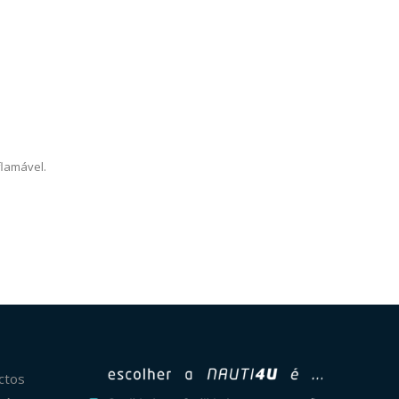
flamável.
ctos