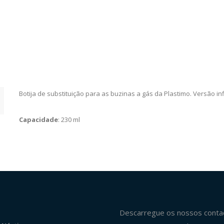
Botija de substituição para as buzinas a gás da Plastimo. Versão in
Capacidade
: 230 ml
Descarregue os nossos conta